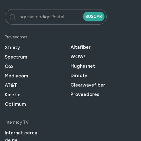
BUSCAR
Proveedores
Altafiber
Xfinity
WOW!
Spectrum
Hughesnet
Cox
Directv
Mediacom
Clearwavefiber
AT&T
Proveedores
Kinetic
Optimum
Internet y TV
Internet cerca
de mí