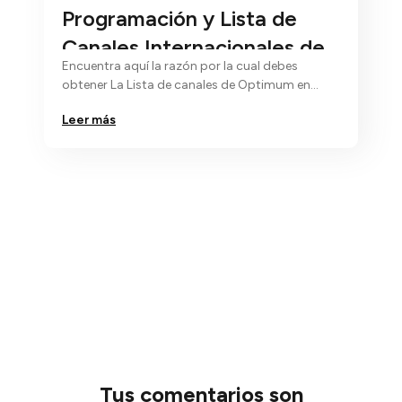
Programación y Lista de
Canales Internacionales de
Encuentra aquí la razón por la cual debes
Optimum en español
obtener La Lista de canales de Optimum en
español….
Leer más
Nos 
erlo!
no C
E
mo le
Por fa
cómo 
a
La pág
Tus comentarios son
inform