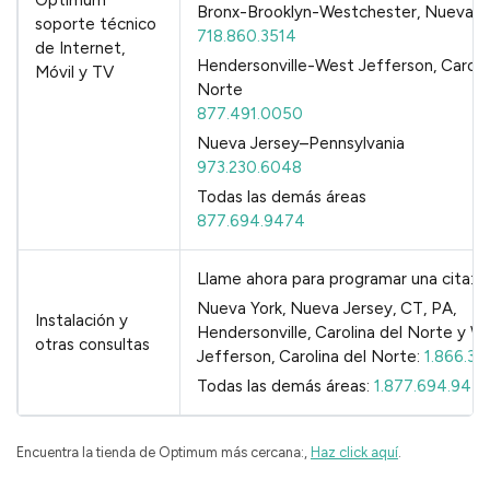
Bronx-Brooklyn-Westchester, Nueva Y
soporte técnico
718.860.3514
de Internet,
Hendersonville-West Jefferson, Carolin
Móvil y TV
Norte
877.491.0050
Nueva Jersey–Pennsylvania
973.230.6048
Todas las demás áreas
877.694.9474
Llame ahora para programar una cita:
Nueva York, Nueva Jersey, CT, PA,
Instalación y
Hendersonville, Carolina del Norte y W
otras consultas
Jefferson, Carolina del Norte:
1.866.3
Todas las demás áreas:
1.877.694.947
Encuentra la tienda de Optimum más cercana:,
Haz click aquí
.