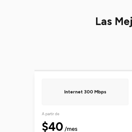
Las Mej
Internet 300 Mbps
A partir de
$40
/mes