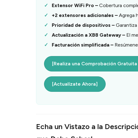
Extensor WiFi Pro
–
Cobertura complet
+2 extensores adicionales
–
Agrega ha
Prioridad de dispositivos
–
Garantiza
Actualizaci
ó
n a XB8 Gateway
–
El me
Facturaci
ó
n simplificada –
Resúmenes
[Realiza una Comprobación Gratuita d
[Actualízate Ahora]
Echa un Vistazo a la Descripci