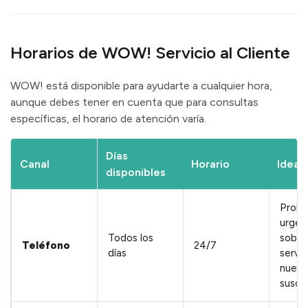
Horarios de WOW! Servicio al Cliente
WOW! está disponible para ayudarte a cualquier hora,
aunque debes tener en cuenta que para consultas
específicas, el horario de atención varía.
Días
Canal
Horario
Ideal 
disponibles
Probl
urgen
Todos los
sobre
Teléfono
24/7
días
servic
nueva
suscr