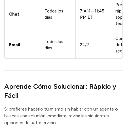
Pregu
Todos los
7 AM – 11:45
rápid
Chat
días
PM ET
sopor
técni
Consu
Todos los
Email
24/7
detal
días
segui
Aprende Cómo Solucionar: Rápido y
Fácil
Si prefieres hacerlo tú mismo sin hablar con un agente o
buscas una solución inmediata, revisa las siguientes
opciones de autoservicio: