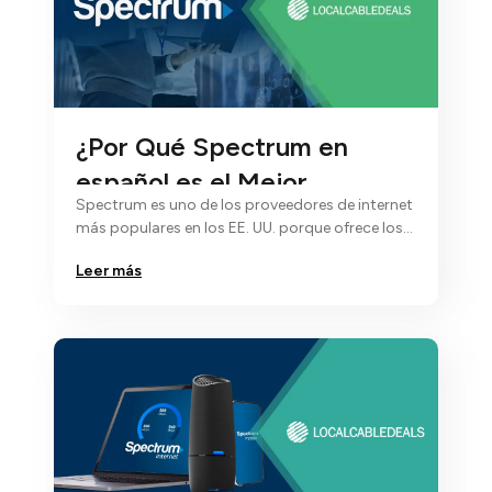
¿Por Qué Spectrum en
español es el Mejor
Spectrum es uno de los proveedores de internet
Proveedor de EE.UU.?
más populares en los EE. UU. porque ofrece los
mejores paquetes de…
Leer más