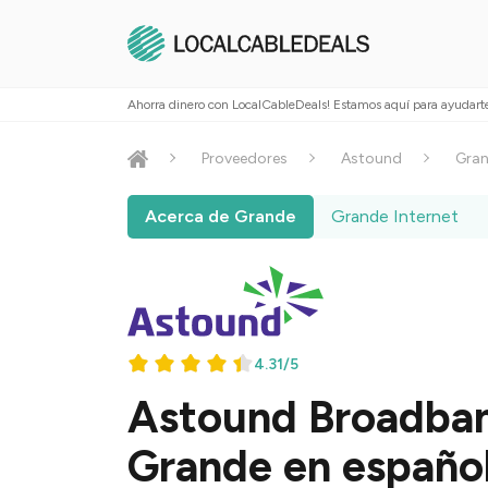
Ahorra dinero con LocalCableDeals! Estamos aquí para ayudarte
Proveedores
Astound
Gra
Acerca de Grande
Grande Internet
4.31/5
Astound Broadba
Grande en españo