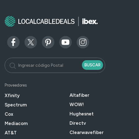
BUSCAR
Proveedores
Altafiber
Xfinity
WOW!
Spectrum
Hughesnet
Cox
Directv
Mediacom
Clearwavefiber
AT&T