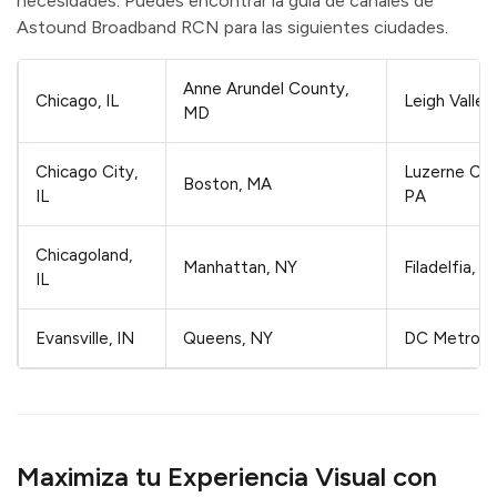
necesidades. Puedes encontrar la guía de canales de
Astound Broadband RCN para las siguientes ciudades.
Anne Arundel County,
Chicago, IL
Leigh Valley
MD
Chicago City,
Luzerne Cou
Boston, MA
IL
PA
Chicagoland,
Manhattan, NY
Filadelfia, P
IL
Evansville, IN
Queens, NY
DC Metro
Maximiza tu Experiencia Visual con